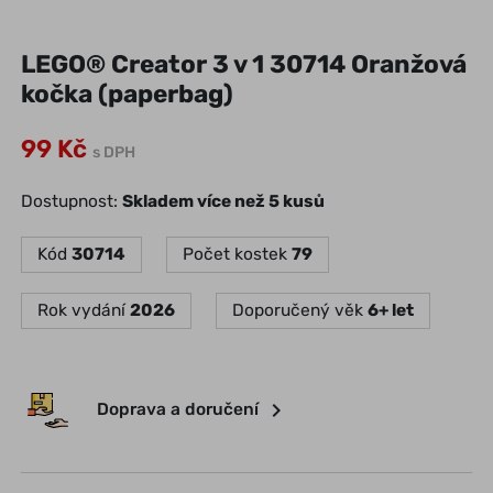
LEGO® Creator 3 v 1 30714 Oranžová
kočka (paperbag)
99 Kč
s DPH
Dostupnost:
Skladem více než 5 kusů
Kód
30714
Počet kostek
79
Rok vydání
2026
Doporučený věk
6+ let
chevron_right
Doprava a doručení