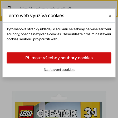
search
Tento web využívá cookies
x
DOMŮ
Tyto webové stránky ukládají v souladu se zákony na vaše zařízení
soubory, obecně nazývané cookies. Odsouhlaste prosím nastavení
NOVINKY
cookies souborů pro použití webu.
NEJPRODÁVANĚJŠÍ
Přijmout všechny soubory cookies
JINDE NENAJDETE
SLEVY
home
Domů
Nastavení cookies
Všechny kategorie
LEGO® Creator 3 v 1
O
VŠECHNY KATEGORIE
+