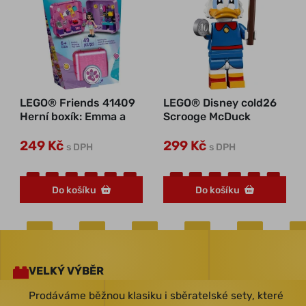
LEGO® Friends 41409
LEGO® Disney cold26
Herní boxík: Emma a
Scrooge McDuck
hrackářství
249 Kč
299 Kč
s DPH
s DPH
Do košíku
Do košíku
VELKÝ VÝBĚR
Prodáváme běžnou klasiku i sběratelské sety, které