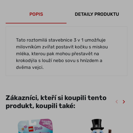
POPIS
DETAILY PRODUKTU
Tato roztomilá stavebnice 3 v 1 umožňuje
milovníkům zvířat postavit kočku s miskou
mléka, kterou pak mohou přestavět na
krokodýla s louží nebo sovu s hnízdem a
dvěma vejci.
Zákazníci, kteří si koupili tento
keyboard_arrow_left
keyboard_arrow_right
produkt, koupili také:
Předch
Dalš