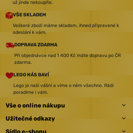
už jinde nekoupíte.
VŠE SKLADEM
Veškeré zboží máme skladem, ihned připravené k
odeslání k vám.
DOPRAVA ZDARMA
Při objednávce nad 1 400 Kč máte dopravu po ČR
zdarma.
LEGO NÁS BAVÍ
Lego je naší vášní a víme o něm všechno. Rádi
poradíme i vám.
Vše o online nákupu

Užitečné odkazy

Sídlo e-shopu
